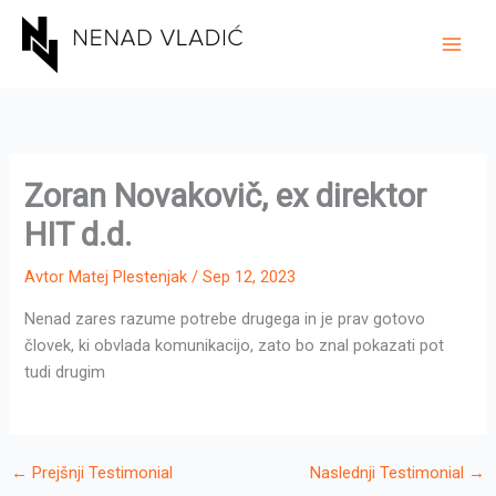
Skip
to
content
Zoran Novakovič, ex direktor
HIT d.d.
Avtor
Matej Plestenjak
/
Sep 12, 2023
Nenad zares razume potrebe drugega in je prav gotovo
človek, ki obvlada komunikacijo, zato bo znal pokazati pot
tudi drugim
←
Prejšnji Testimonial
Naslednji Testimonial
→