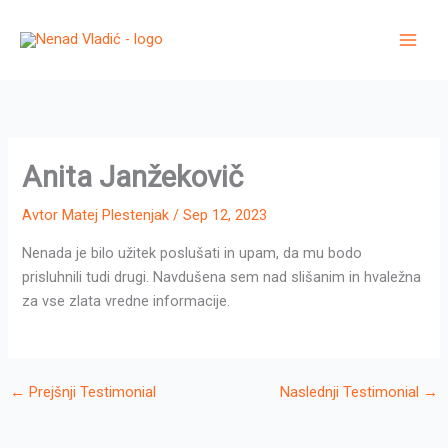
Skip
to
content
Anita Janžekovič
Avtor
Matej Plestenjak
/
Sep 12, 2023
Nenada je bilo užitek poslušati in upam, da mu bodo
prisluhnili tudi drugi. Navdušena sem nad slišanim in hvaležna
za vse zlata vredne informacije.
←
Prejšnji Testimonial
Naslednji Testimonial
→