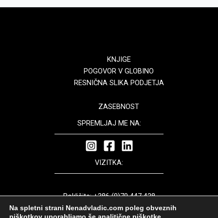
KNJIGE
POGOVOR V GLOBINO
RESNIČNA SLIKA PODJETJA
ZASEBNOST
SPREMLJAJ ME NA:
VIZITKA:
Pokličite: +386 (0)70 447 428
Pišite: nenad.vladic@dinamica.si
Na spletni strani Nenadvladic.com poleg obveznih
piškotkov uporabljamo še analitične piškotke.