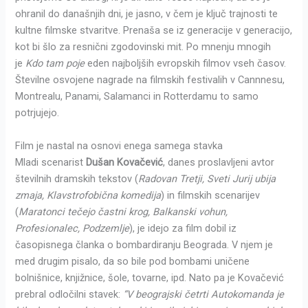
ohranil do današnjih dni, je jasno, v čem je ključ trajnosti te
kultne filmske stvaritve. Prenaša se iz generacije v generacijo,
kot bi šlo za resnični zgodovinski mit. Po mnenju mnogih
je
Kdo tam poje
eden najboljših evropskih filmov vseh časov.
Številne osvojene nagrade na filmskih festivalih v Cannnesu,
Montrealu, Panami, Salamanci in Rotterdamu to samo
potrjujejo.
Film je nastal na osnovi enega samega stavka
Mladi scenarist
Dušan Kovačević
, danes proslavljeni avtor
številnih dramskih tekstov (
Radovan Tretji, Sveti Jurij ubija
zmaja, Klavstrofobična komedija
) in filmskih scenarijev
(
Maratonci tečejo častni krog, Balkanski vohun,
Profesionalec, Podzemlje
), je idejo za film dobil iz
časopisnega članka o bombardiranju Beograda. V njem je
med drugim pisalo, da so bile pod bombami uničene
bolnišnice, knjižnice, šole, tovarne, ipd. Nato pa je Kovačević
prebral odločilni stavek:
“V beograjski četrti Autokomanda je