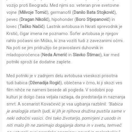
vozijo proti Beogradu. Med njimi so: veteran prve svetovne
vojne (
Milivoje Tomić
), germanofil (
Danilo Bata Stojković
),
pevec (
Dragan Nikolić
), hipohonder (
Boro Stjepanović
) in
lovec (
Taško Načić
). Lastnik avtobusa in hkrati sprevodnik je
Krstić, čigar imena ne poznamo. Šofer avtobusa je njegov
rahlo počasni sin Miško, ki zna voziti tudi z zavezanimi očmi.
Na poti se jim pridružijo še pravoslavni duhovnik in
mladoporočenca (
Neda Arnerić
in
Slavko Štimac
), kar med
potniki sproži še dodatne zaplete.
Med potniki je v zadnjem delu avtobusa vseskozi prisotna
tudi babica (
Dženadija Rogić
), oblečena v črno, ki ji skozi ves
film nihče ne nameni besede ali pogleda. V sodobni pop
kulturi je dolgo časa veljala razlaga, da predstavlja in naznanja
smrt. A scenarist Kovačević je vsa ugibanja razblinil:
“Babica
je analogija starih ljudi, ki jih je njihova družina pustila same v
neki odročni vasici. Oni tako životarijo, pomirjeni z usodo in
niti malo jih ne zanimajo dogajanja doma in v svetu, temveč