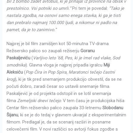
bil z bombo zadet avtobus, ki je prihajal iz province na obisk v
prestolnico. Vsi potniki so umrli.”
Pri tem je povedal:
“Tako je
nastala zgodba, na osnovi samo enega stavka, ki ga je tisti
dan prebralo najmanj 100.000 ljudi, a nikomur ni padlo na
pamet, da je to zanimivo.”
Najprej je bil film zamišljen kot 50-minutna TV-drama.
Režisersko palico so zaupali režiserju
Goranu
Paskaljeviću
(
Varljivo leto ’68, Pes, ki je imel rad vlake, Sod
smodnika
). Glavna vloga je najprej pripadla igralcu
Miji
Aleksiću
(
Pop Čira in Pop Spira, Maratonci tečejo častni
krog
), ki je tik pred snemanjem produkcijo obvestil, da se ne
počuti dobro, zaradi česar so ustavili snemanje filma.
Paskaljević je od projekta odstopil in se lotil snemanja
filma
Zemeljski dnevi tečejo
. V tem času je produkcijska hiša
Centar film režisersko palico zaupala 33-letnemu
Slobodanu
Šijanu
, ki se je do tedaj v glavnem ukvarjal z eksperimentalnim
filmom. Predlagal je, da se scenarij razširi in posname
celovečerni film. V novi različici so avtorji fokus zgodbe s