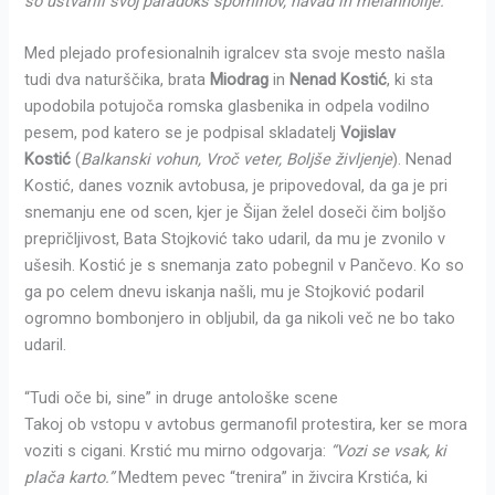
so ustvarili svoj paradoks spominov, navad in melanholije.”
Med plejado profesionalnih igralcev sta svoje mesto našla
tudi dva naturščika, brata
Miodrag
in
Nenad Kostić
, ki sta
upodobila potujoča romska glasbenika in odpela vodilno
pesem, pod katero se je podpisal skladatelj
Vojislav
Kostić
(
Balkanski vohun, Vroč veter, Boljše življenje
). Nenad
Kostić, danes voznik avtobusa, je pripovedoval, da ga je pri
snemanju ene od scen, kjer je Šijan želel doseči čim boljšo
prepričljivost, Bata Stojković tako udaril, da mu je zvonilo v
ušesih. Kostić je s snemanja zato pobegnil v Pančevo. Ko so
ga po celem dnevu iskanja našli, mu je Stojković podaril
ogromno bombonjero in obljubil, da ga nikoli več ne bo tako
udaril.
“Tudi oče bi, sine” in druge antološke scene
Takoj ob vstopu v avtobus germanofil protestira, ker se mora
voziti s cigani. Krstić mu mirno odgovarja:
“Vozi se vsak, ki
plača karto.”
Medtem pevec “trenira” in živcira Krstića, ki