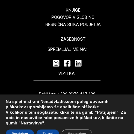
KNJIGE
POGOVOR V GLOBINO
RESNIČNA SLIKA PODJETJA
ZASEBNOST
SPREMLJAJ ME NA:
VIZITKA:
Pokličite: +386 (0)70 447 428
Pišite: nenad.vladic@dinamica.si
Na spletni strani Nenadvladic.com poleg obveznih
piškotkov uporabljamo še analitične piškotke.
V kolikor s tem soglašate, kliknite na gumb "Potrjujem". Za
opis in nastavitev rabe posameznih piškotkov, kliknite na
gumb "Nastavitve".
Nenad Vladić