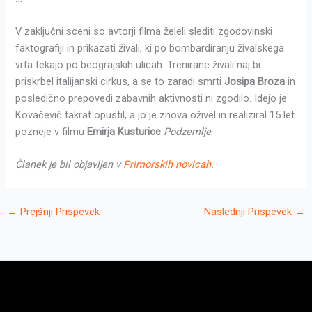
V zaključni sceni so avtorji filma želeli slediti zgodovinski
faktografiji in prikazati živali, ki po bombardiranju živalskega
vrta tekajo po beograjskih ulicah. Trenirane živali naj bi
priskrbel italijanski cirkus, a se to zaradi smrti
Josipa Broza
in
posledično prepovedi zabavnih aktivnosti ni zgodilo. Idejo je
Kovačević takrat opustil, a jo je znova oživel in realiziral 15 let
pozneje v filmu
Emirja Kusturice
Podzemlje
.
Članek je bil objavljen v
Primorskih novicah
.
←
Prejšnji Prispevek
Naslednji Prispevek
→