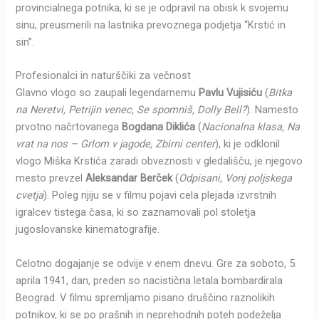
provincialnega potnika, ki se je odpravil na obisk k svojemu
sinu, preusmerili na lastnika prevoznega podjetja “Krstić in
sin”.
Profesionalci in naturščiki za večnost
Glavno vlogo so zaupali legendarnemu
Pavlu Vujisiću
(
Bitka
na Neretvi, Petrijin venec, Se spomniš, Dolly Bell?
). Namesto
prvotno načrtovanega
Bogdana Diklića
(
Nacionalna klasa, Na
vrat na nos – Grlom v jagode, Zbirni center
), ki je odklonil
vlogo Miška Krstića zaradi obveznosti v gledališču, je njegovo
mesto prevzel
Aleksandar Berček
(
Odpisani, Vonj poljskega
cvetja
). Poleg njiju se v filmu pojavi cela plejada izvrstnih
igralcev tistega časa, ki so zaznamovali pol stoletja
jugoslovanske kinematografije.
Celotno dogajanje se odvije v enem dnevu. Gre za soboto, 5.
aprila 1941, dan, preden so nacistična letala bombardirala
Beograd. V filmu spremljamo pisano druščino raznolikih
potnikov, ki se po prašnih in neprehodnih poteh podeželja