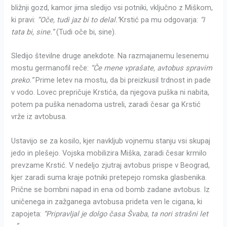
bližnji gozd, kamor jima sledijo vsi potniki, vključno z Miškom,
ki pravi:
“Oče, tudi jaz bi to delal.”
Krstić pa mu odgovarja:
“I
tata bi, sine.”
(Tudi oče bi, sine).
Sledijo številne druge anekdote. Na razmajanemu lesenemu
mostu germanofil reče:
“Če mene vprašate, avtobus spravim
preko.”
Prime letev na mostu, da bi preizkusil trdnost in pade
v vodo. Lovec prepričuje Krstića, da njegova puška ni nabita,
potem pa puška nenadoma ustreli, zaradi česar ga Krstić
vrže iz avtobusa.
Ustavijo se za kosilo, kjer navkljub vojnemu stanju vsi skupaj
jedo in plešejo. Vojska mobilizira Miška, zaradi česar krmilo
prevzame Krstić. V nedeljo zjutraj avtobus prispe v Beograd,
kjer zaradi suma kraje potniki pretepejo romska glasbenika.
Prične se bombni napad in ena od bomb zadane avtobus. Iz
uničenega in zažganega avtobusa prideta ven le cigana, ki
zapojeta:
“Pripravljal je dolgo časa Švaba, ta nori strašni let
…”