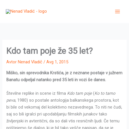
Skip
to
content
Kdo tam poje že 35 let?
Avtor
Nenad Vladič
/
Avg 1, 2015
Miško, sin sprevodnika Krstića, je z neznane postaje v južnem
Banatu odpeljal natanko pred 35 leti in vozi še danes.
Številne replike in scene iz filma
Kdo tam poje
(
Ko to tamo
peva
, 1980) so postale antologija balkanskega prostora, kot
bi bile od vekomaj del kolektivno nezavednega. To niti ne čudi,
saj so bili igralci pri upodabljanju filmskih junakov tako
življenjski in avtentični, da so dali vtis resničnih ljudi. Če temu
prištejemo še dialog, ki je bil tako vešče napisan, da se je